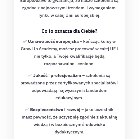
EuropeActive to gwarancja, że nasze szkolenia są
zgodne z najnowszymi trendami i wymaganiami
rynku w całej Unii Europejskiej.
Co to oznacza dla Ciebie?
✅
Uznawalność europejska
– kończąc kursy w
Grow Up Academy, możesz pracować w całej UE i
nie tylko, a Twoje kwalifikacje będą
rozpoznawalne i cenione.
✅
Jakość i profesjonalizm
– szkolenia są
prowadzone przez certyfikowanych specjalistów i
odpowiadają najwyższym standardom
edukacyjnym.
✅
Bezpieczeństwo i rozwój
– jako uczestnik
masz pewność, że uczysz się zgodnie z aktualną
wiedzą i w bezpiecznym środowisku
dydaktycznym.