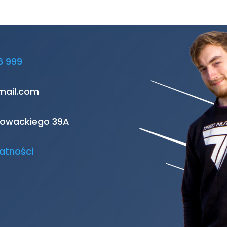
6 999
mail.com
Słowackiego 39A
atności