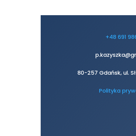
+48 691 98
p.kazyszka@g
80-257 Gdańsk, ul. 
Polityka pryw