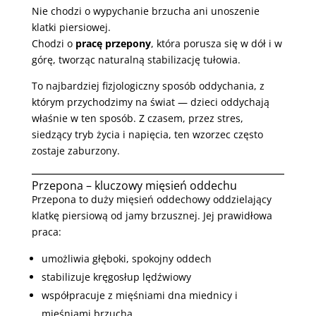
Nie chodzi o wypychanie brzucha ani unoszenie
klatki piersiowej.
Chodzi o
pracę przepony
, która porusza się w dół i w
górę, tworząc naturalną stabilizację tułowia.
To najbardziej fizjologiczny sposób oddychania, z
którym przychodzimy na świat — dzieci oddychają
właśnie w ten sposób. Z czasem, przez stres,
siedzący tryb życia i napięcia, ten wzorzec często
zostaje zaburzony.
Przepona – kluczowy mięsień oddechu
Przepona to duży mięsień oddechowy oddzielający
klatkę piersiową od jamy brzusznej. Jej prawidłowa
praca:
umożliwia głęboki, spokojny oddech
stabilizuje kręgosłup lędźwiowy
współpracuje z mięśniami dna miednicy i
mięśniami brzucha