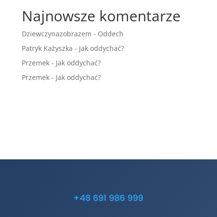
Najnowsze komentarze
Dziewczynazobrazem
-
Oddech
Patryk Każyszka
-
Jak oddychać?
Przemek
-
Jak oddychać?
Przemek
-
Jak oddychać?
+48 691 986 999