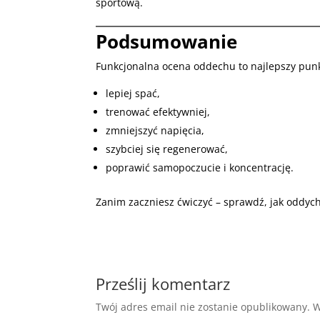
sportową.
Podsumowanie
Funkcjonalna ocena oddechu to najlepszy punkt
lepiej spać,
trenować efektywniej,
zmniejszyć napięcia,
szybciej się regenerować,
poprawić samopoczucie i koncentrację.
Zanim zaczniesz ćwiczyć – sprawdź, jak oddyc
Prześlij komentarz
Twój adres email nie zostanie opublikowany.
W