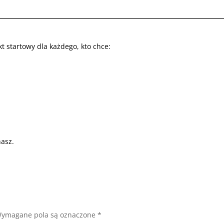
 startowy dla każdego, kto chce:
hasz.
ymagane pola są oznaczone
*