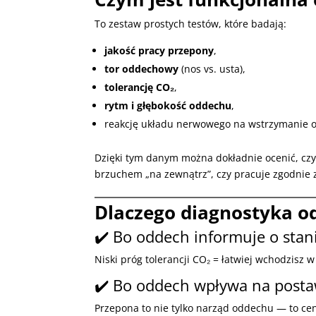
To zestaw prostych testów, które badają:
jakość pracy przepony
,
tor oddechowy
(nos vs. usta),
tolerancję CO₂
,
rytm i głębokość oddechu
,
reakcję układu nerwowego na wstrzymanie 
Dzięki tym danym można dokładnie ocenić, czy
brzuchem „na zewnątrz”, czy pracuje zgodnie
Dlaczego diagnostyka o
✔️ Bo oddech informuje o sta
Niski próg tolerancji CO₂ = łatwiej wchodzisz w
✔️ Bo oddech wpływa na postawę
Przepona to nie tylko narząd oddechu — to cen