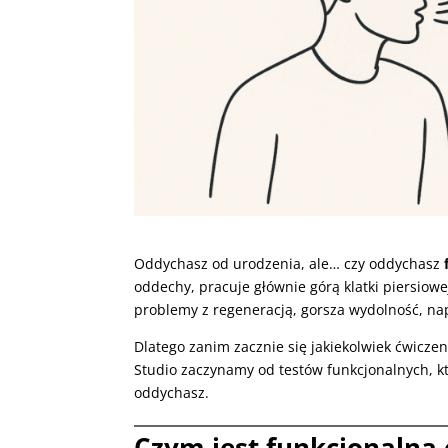
Oddychasz od urodzenia, ale… czy oddychasz
oddechy, pracuje głównie górą klatki piersiowe
problemy z regeneracją, gorsza wydolność, napi
Dlatego zanim zacznie się jakiekolwiek ćwicz
Studio zaczynamy od testów funkcjonalnych, k
oddychasz.
Czym jest funkcjonalna