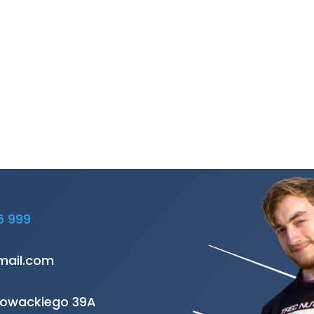
6 999
mail.com
Słowackiego 39A