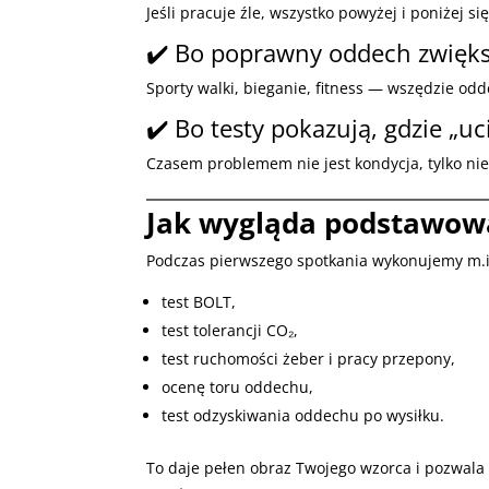
Jeśli pracuje źle, wszystko powyżej i poniżej s
✔️ Bo poprawny oddech zwięk
Sporty walki, bieganie, fitness — wszędzie o
✔️ Bo testy pokazują, gdzie „uc
Czasem problemem nie jest kondycja, tylko n
Jak wygląda podstawow
Podczas pierwszego spotkania wykonujemy m.i
test BOLT,
test tolerancji CO₂,
test ruchomości żeber i pracy przepony,
ocenę toru oddechu,
test odzyskiwania oddechu po wysiłku.
To daje pełen obraz Twojego wzorca i pozwala