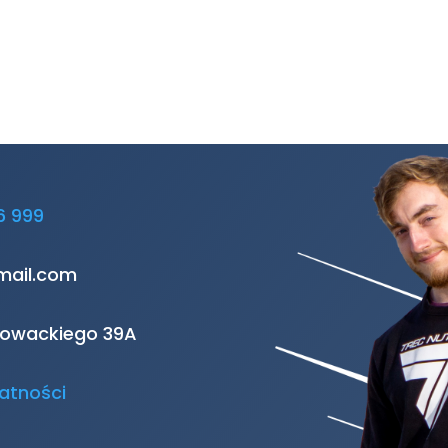
6 999
mail.com
Słowackiego 39A
atności