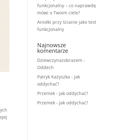
funkcjonalny – co naprawdę
mówi o Twoim ciele?
Aniołki przy ścianie jako test
funkcjonalny
Najnowsze
komentarze
Dziewczynazobrazem
-
Oddech
Patryk Każyszka
-
Jak
oddychać?
Przemek
-
Jak oddychać?
Przemek
-
Jak oddychać?
wych
ojej